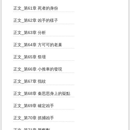
正文_第61章 死者的身份
正文_第62章 凶手的樣子
正文_第63章 分析
正文_第64章 方可可的老巢
正文_第65章 祭壇
正文_第66章 小推車的發現
正文_第67章 指紋
正文_第68章 秦思思身上的疑點
正文_第69章 確定凶手
正文_第70章 抓捕凶手