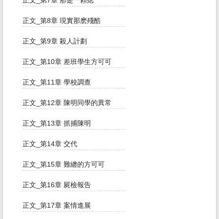
正文_第7章 那是一顆痣
正文_第8章 現實那麽殘酷
正文_第9章 殺人計劃
正文_第10章 差班學生方可可
正文_第11章 學校調查
正文_第12章 陳明同學的異常
正文_第13章 抓捕陳明
正文_第14章 交代
正文_第15章 難纏的方可可
正文_第16章 屍檢報告
正文_第17章 案情進展