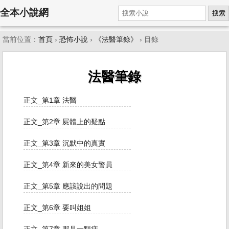
全本小說網
搜索
當前位置：
首頁
›
恐怖小說
›
《法醫筆錄》
› 目錄
法醫筆錄
正文_第1章 法醫
正文_第2章 屍體上的疑點
正文_第3章 沉默中的真實
正文_第4章 新來的美女警員
正文_第5章 應該說出的問題
正文_第6章 要叫姐姐