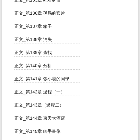
正文_第135章 死者身份
正文_第136章 孫局的官途
正文_第137章 箱子
正文_第138章 消失
正文_第139章 查找
正文_第140章 分析
正文_第141章 張小嘎的同學
正文_第142章 過程（一）
正文_第143章（過程二）
正文_第144章 東天大酒店
正文_第145章 凶手畫像