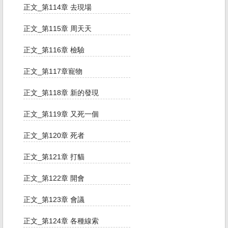
正文_第114章 去現場
正文_第115章 周天天
正文_第116章 檢驗
正文_第117章寵物
正文_第118章 新的發現
正文_第119章 又死一個
正文_第120章 死者
正文_第121章 打貓
正文_第122章 開會
正文_第123章 會議
正文_第124章 各種線索