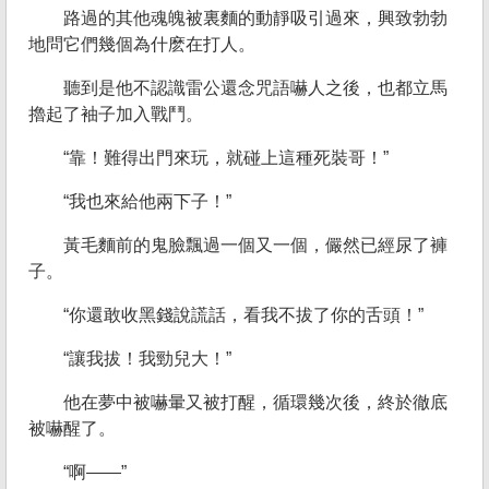
路過的其他魂魄被裏麵的動靜吸引過來，興致勃勃
地問它們幾個為什麽在打人。
聽到是他不認識雷公還念咒語嚇人之後，也都立馬
擼起了袖子加入戰鬥。
“靠！難得出門來玩，就碰上這種死裝哥！”
“我也來給他兩下子！”
黃毛麵前的鬼臉飄過一個又一個，儼然已經尿了褲
子。
“你還敢收黑錢說謊話，看我不拔了你的舌頭！”
“讓我拔！我勁兒大！”
他在夢中被嚇暈又被打醒，循環幾次後，終於徹底
被嚇醒了。
“啊——”