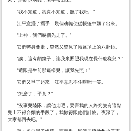
來：“誰給你的錢，名字報出來。”
“我不知道，我真不知道，饒了我吧！”
江平意擺了擺手，幾個魂魄便從帳篷中飄了出來。
“上神，我們幾個先走了。”
它們轉身要走，突然又瞥見了帳篷頂上的八卦鏡。
“誒，這有麵鏡子，讓我來照照我現在長什麽樣兒？”
“還跟是生前那逼樣兒，讓我先照！”
它們又爭了起來，江平意忍不住噗嗤一笑。
“怎麽了，平意？”
“沒事兒陸隊，讓他走吧，要害我的人終究隻有這點
兒上不得台麵的手段了，我懶得跟他們計較。夜深了，
大家都回去吧。”