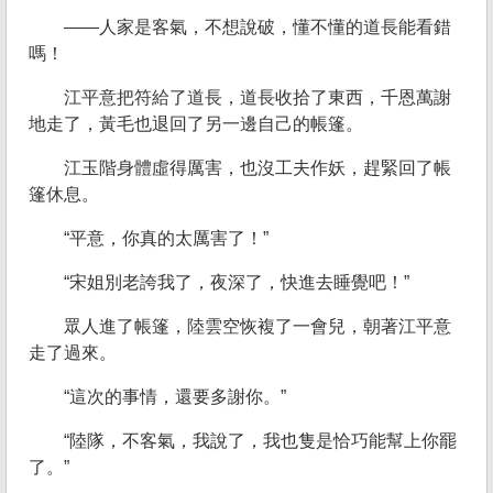
——人家是客氣，不想說破，懂不懂的道長能看錯
嗎！
江平意把符給了道長，道長收拾了東西，千恩萬謝
地走了，黃毛也退回了另一邊自己的帳篷。
江玉階身體虛得厲害，也沒工夫作妖，趕緊回了帳
篷休息。
“平意，你真的太厲害了！”
“宋姐別老誇我了，夜深了，快進去睡覺吧！”
眾人進了帳篷，陸雲空恢複了一會兒，朝著江平意
走了過來。
“這次的事情，還要多謝你。”
“陸隊，不客氣，我說了，我也隻是恰巧能幫上你罷
了。”