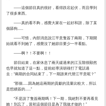
——這個節目真的很好，看得跌宕起伏，而且學到
了很多東西。
——真的看不夠，感覺大家在一起好和諧，除了某
個舔狗......
——可惜，內部消息說江平意隻簽了兩期，下期開
始就看不到她了，感覺沒了她節目要少一半看點。
——啊？！不要啊！！
節目結束，在家休息了兩天緩過來的江玉階很顯然
也早就知道了這一點，提前給導演胡祿打了電話過
去：“兩期的合同結束了，下一期誰來代替江平意呢？”
“那個......因為她這兩期的貢獻的流量比較大，所以
是想續簽的......”
“不是說了隻簽兩期嗎！下一期，我絕對不要再看見
她！別忘了，當初這個節目是為了我做才做的！”