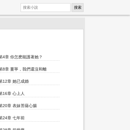
搜索
第4章 你怎麽能護著她？
第8章 薑寧，我們還沒和離
第12章 她已成婚
第16章 心上人
第20章 表妹菩薩心腸
第24章 七年前