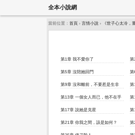
全本小說網
當前位置：
首頁
›
言情小說
›
《世子心太冷，
第1章 我不愛你了
第
第5章 沒陪她回門
第
第9章 沒和離前，不要惹是生非
第
第13章 一個女人而已，他不在乎
第
第17章 說她是克星
第
第21章 你我之間，該是如何？
第