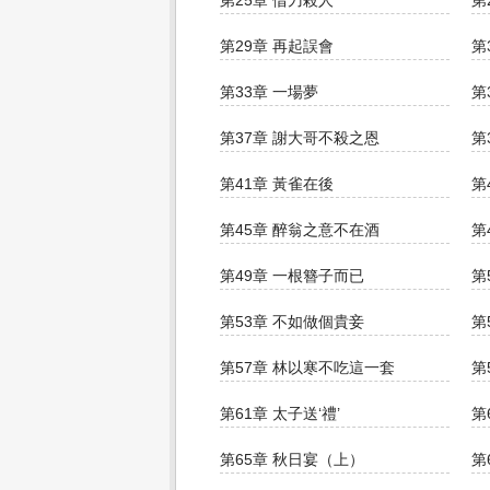
第25章 借刀殺人
第
第29章 再起誤會
第
第33章 一場夢
第
第37章 謝大哥不殺之恩
第
第41章 黃雀在後
第
第45章 醉翁之意不在酒
第
第49章 一根簪子而已
第
第53章 不如做個貴妾
第
第57章 林以寒不吃這一套
第
第61章 太子送‘禮’
第
第65章 秋日宴（上）
第