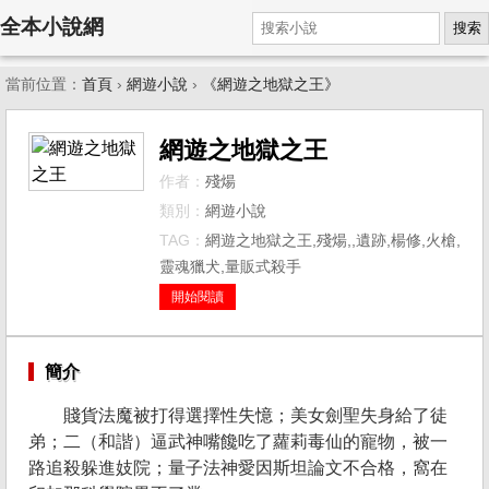
全本小說網
搜索
當前位置：
首頁
›
網遊小說
›
《網遊之地獄之王》
網遊之地獄之王
作者：
殘煬
類別：
網遊小說
TAG：
網遊之地獄之王,殘煬,,遺跡,楊修,火槍,
靈魂獵犬,量販式殺手
開始閱讀
簡介
賤貨法魔被打得選擇性失憶；美女劍聖失身給了徒
弟；二（和諧）逼武神嘴饞吃了蘿莉毒仙的寵物，被一
路追殺躲進妓院；量子法神愛因斯坦論文不合格，窩在