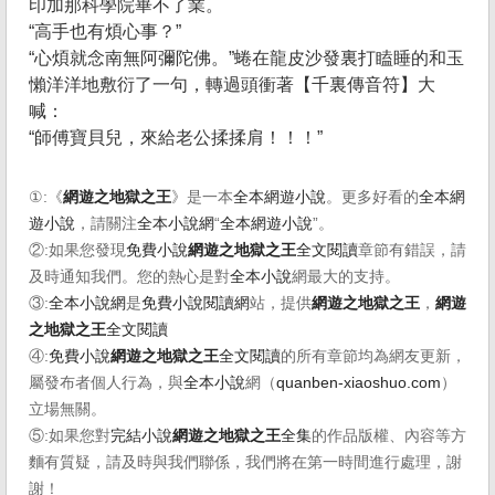
印加那科學院畢不了業。
“高手也有煩心事？”
“心煩就念南無阿彌陀佛。”蜷在龍皮沙發裏打瞌睡的和玉
懶洋洋地敷衍了一句，轉過頭衝著【千裏傳音符】大
喊：
“師傅寶貝兒，來給老公揉揉肩！！！”
①:《
網遊之地獄之王
》是一本
全本網遊小說
。更多好看的
全本網
遊小說
，請關注
全本小說網
“
全本網遊小說
”。
②:如果您發現
免費小說
網遊之地獄之王
全文閱讀
章節有錯誤，請
及時通知我們。您的熱心是對
全本小說
網最大的支持。
③:
全本小說網
是
免費小說閱讀網
站，提供
網遊之地獄之王
，
網遊
之地獄之王
全文閱讀
④:
免費小說
網遊之地獄之王
全文閱讀
的所有章節均為網友更新，
屬發布者個人行為，與
全本小說
網（
quanben-xiaoshuo.com
）
立場無關。
⑤:如果您對
完結小說
網遊之地獄之王
全集
的作品版權、內容等方
麵有質疑，請及時與我們聯係，我們將在第一時間進行處理，謝
謝！