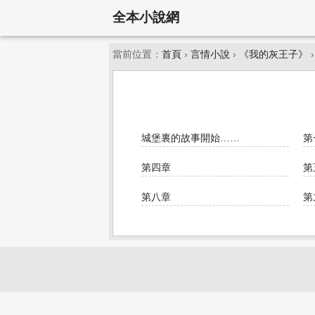
全本小說網
當前位置：
首頁
›
言情小說
›
《我的灰王子》
城堡裏的故事開始……
第
第四章
第
第八章
第