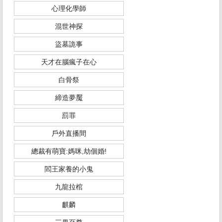
心理化學師
混世神探
盜墓詭事
天才在腦瘋子在心
白骨祭
締造夢魘
罰罪
戶外直播間
總裁有萌寶:媽咪,劫個婚!
閻王家養的小鬼
九龍拉棺
麒麟