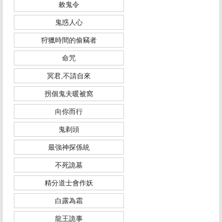
敕鬼令
鬼惑人心
狩獵時間的偷竊者
命咒
冥君,不請自來
拐個鬼夫暖被窩
向你而行
鬼剃頭
最強神探係統
不死詭墓
精分道士會作妖
白露為霜
龍王詭事