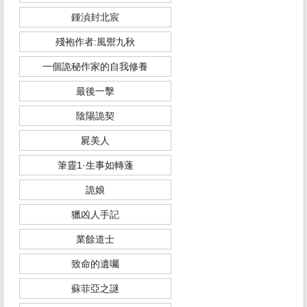
鍾湞封北宸
殘袍作者:風禦九秋
一個詭秘作家的自我修養
最後一擊
陰陽詭契
屍美人
筆靈1·生事如轉蓬
詭娘
獵凶人手記
業餘道士
致命的遺囑
蘇菲亞之謎