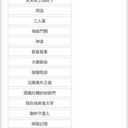
冥夫在上我在下
邪說
三人宴
地獄門開
神道
鬆庭疑案
大爺饒命
陰陽怪談
沉睡萬年之後
隱藏社團的偵探們
我在地府做大哥
鄉村守靈人
綁架記憶