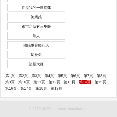
你是我的一世荒蕪
詭嬌娘
都市之我有三隻眼
陰人
陰陽兩界經紀人
屍蠱命
盜墓大師
第1頁
第2頁
第3頁
第4頁
第5頁
第6頁
第7頁
第8頁
第9頁
第10頁
第11頁
第12頁
第13頁
第14頁
第15頁
第16頁
第17頁
第18頁
第19頁
© 2010-2026 quanben-xiaoshuo.net