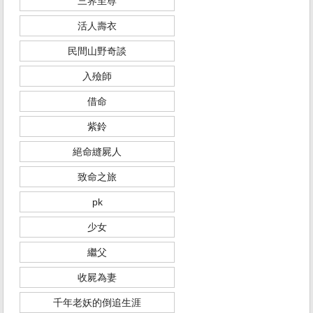
三界至尊
活人壽衣
民間山野奇談
入殮師
借命
紫鈴
絕命縫屍人
致命之旅
pk
少女
繼父
收屍為妻
千年老妖的倒追生涯