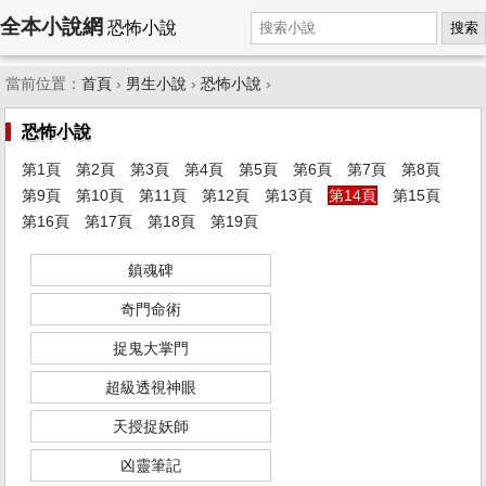
全本小說網
恐怖小說
搜索
當前位置：
首頁
›
男生小說
›
恐怖小說
›
恐怖小說
第1頁
第2頁
第3頁
第4頁
第5頁
第6頁
第7頁
第8頁
第9頁
第10頁
第11頁
第12頁
第13頁
第14頁
第15頁
第16頁
第17頁
第18頁
第19頁
鎮魂碑
奇門命術
捉鬼大掌門
超級透視神眼
天授捉妖師
凶靈筆記