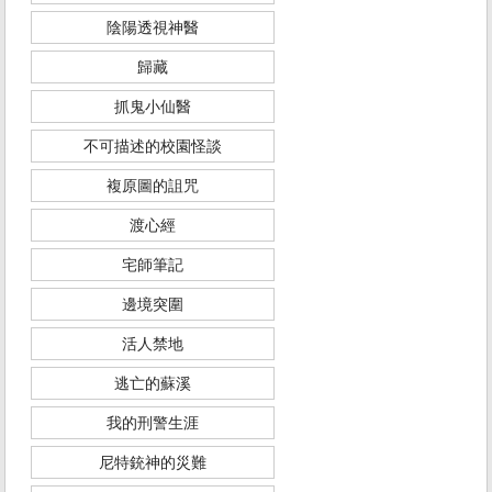
陰陽透視神醫
歸藏
抓鬼小仙醫
不可描述的校園怪談
複原圖的詛咒
渡心經
宅師筆記
邊境突圍
活人禁地
逃亡的蘇溪
我的刑警生涯
尼特銃神的災難