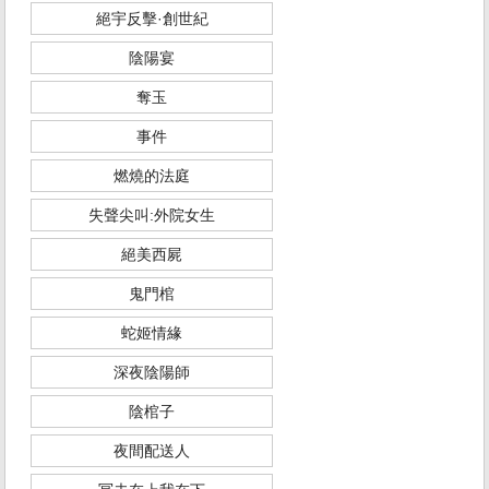
絕宇反擊·創世紀
陰陽宴
奪玉
事件
燃燒的法庭
失聲尖叫:外院女生
絕美西屍
鬼門棺
蛇姬情緣
深夜陰陽師
陰棺子
夜間配送人