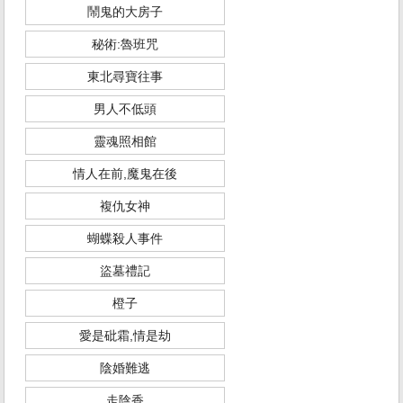
鬧鬼的大房子
秘術:魯班咒
東北尋寶往事
男人不低頭
靈魂照相館
情人在前,魔鬼在後
複仇女神
蝴蝶殺人事件
盜墓禮記
橙子
愛是砒霜,情是劫
陰婚難逃
走陰香