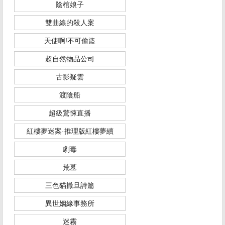
陰棺娘子
雙曲線的殺人案
天使啊!不可偷盜
超自然物品公司
古影疑雲
渡陰船
超級驚悚直播
紅樓夢迷案·推理版紅樓夢續
劇毒
荒墓
三色貓撒旦詩篇
異世姻緣事務所
迷霧