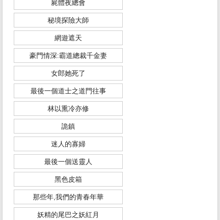
屍體夜總會
秘境探險大師
網遊遮天
豪門情深:霸道總裁千金妻
女郎她死了
最後一個道士之道門往事
林以熏冷亦修
詭鎮
迷人的寡婦
最後一個送靈人
黑色皮箱
那些年,我們的青春年華
妖精的尾巴之妖紅月