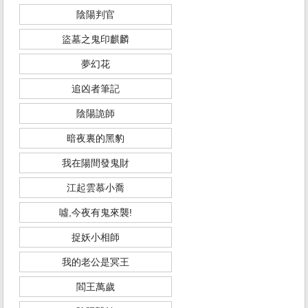
陰陽判官
盜墓之鬼印麒麟
夢幻花
追凶者筆記
陰陽詭師
暗夜裏的黑豹
我在陽間發鬼財
江起雲慕小喬
噓,今夜有鬼來襲!
捉妖小相師
我的老公是冥王
閻王萬歲