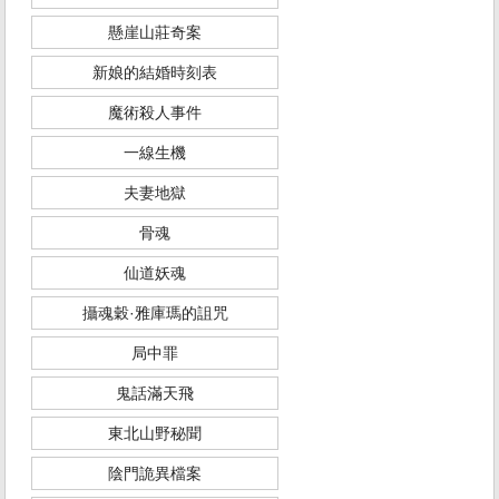
懸崖山莊奇案
新娘的結婚時刻表
魔術殺人事件
一線生機
夫妻地獄
骨魂
仙道妖魂
攝魂穀·雅庫瑪的詛咒
局中罪
鬼話滿天飛
東北山野秘聞
陰門詭異檔案