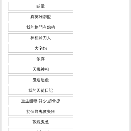
眩暈
真英雄聯盟
我的格鬥有點萌
神相賒刀人
大宅怨
依存
天機神相
鬼途迷蹤
我的囚徒日記
重生甜妻:韓少,超會撩
捉個野鬼做夫婿
戰魂鬼差