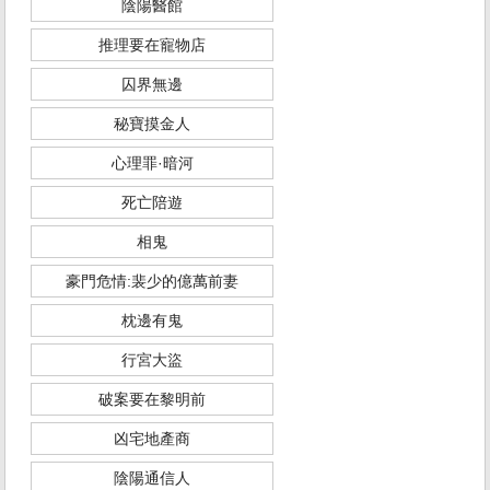
陰陽醫館
推理要在寵物店
囚界無邊
秘寶摸金人
心理罪·暗河
死亡陪遊
相鬼
豪門危情:裴少的億萬前妻
枕邊有鬼
行宮大盜
破案要在黎明前
凶宅地產商
陰陽通信人