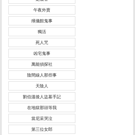
午夜外賣
殯儀館鬼事
獨活
死人咒
凶宅鬼事
萬能偵探社
陰間線人那些事
天陰人
劉伯溫後人盜墓手記
在地獄那頭等我
當尼采哭泣
第三位女郎