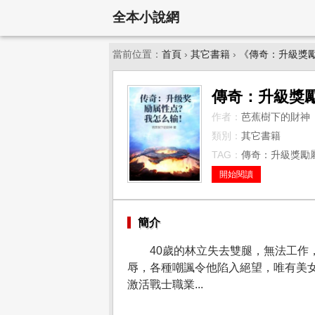
全本小說網
當前位置：
首頁
›
其它書籍
›
《傳奇：升級獎
傳奇：升級獎
作者：
芭蕉樹下的財神
類別：
其它書籍
TAG：
傳奇：升級獎勵屬
開始閱讀
簡介
40歲的林立失去雙腿，無法工
辱，各種嘲諷令他陷入絕望，唯有美
激活戰士職業...