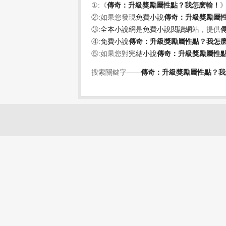
①:《
傳奇：升級獎勵屬性點？我怎麽輸！
②:如果您發現
免費小說
傳奇：升級獎勵屬
③:
全本小說網
是
免費小說閱讀網
站，提供
④:
免費小說
傳奇：升級獎勵屬性點？我怎
⑤:如果您對
完結小說
傳奇：升級獎勵屬性
搜索關鍵字——
傳奇：升級獎勵屬性點？我