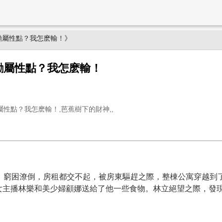
勵屬性點？我怎麽輸！》
勵屬性點？我怎麽輸！
性點？我怎麽輸！,芭蕉樹下的財神,,
作，窮困潦倒，房租都交不起，被房東驅趕之際，整棟公寓穿越到
女主播林樂和美少婦顧娜送給了他一些食物。林立絕望之際，發