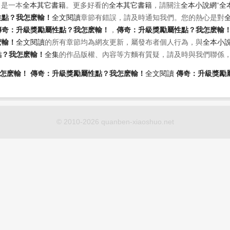
》是一本
全本其它書籍
。更多好看的
全本其它書籍
，請關注
全本小說網
“
全
性點？我怎麽輸！
全文閱讀
章節有錯誤，請及時通知我們。您的熱心是對
傳奇：升級獎勵屬性點？我怎麽輸！
，
傳奇：升級獎勵屬性點？我怎麽輸
麽輸！
全文閱讀
的所有章節均為網友更新，屬發布者個人行為，與
全本小
點？我怎麽輸！
全集
的作品版權、內容等方麵有質疑，請及時與我們聯係
怎麽輸！
傳奇：升級獎勵屬性點？我怎麽輸！
全文閱讀
傳奇：升級獎勵
© 2010-2026 quanben-xiaoshuo.net