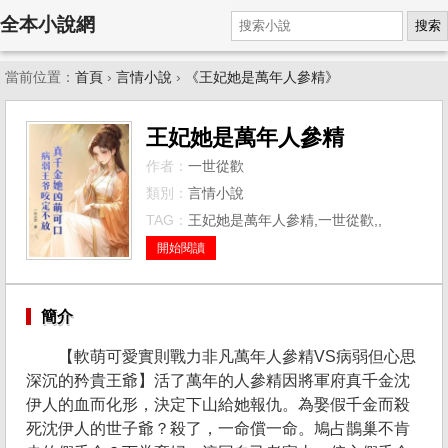
全本小說網
搜索
當前位置：
首頁
›
言情小說
›
《王妃她是萬年人參精》
王妃她是萬年人參精
作者：
一世從歡
類別：
言情小說
TAG：
王妃她是萬年人參精,一世從歡,,
開始閱讀
簡介
【軟萌可愛實則戰力非凡萬年人參精VS病弱但心思
深沉的矜貴王爺】活了萬年的人參精因將軍府真千金沈
伊人的血而化形，決定下山給她報仇。為娶假千金而殺
死沈伊人的世子爺？殺了，一命償一命。鳩占鵲巢不肯