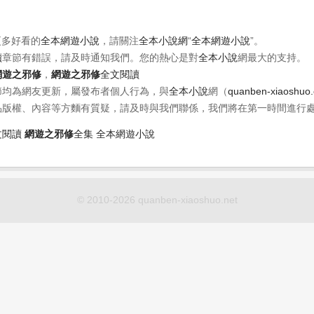
更多好看的
全本網遊小說
，請關注
全本小說網
“
全本網遊小說
”。
讀
章節有錯誤，請及時通知我們。您的熱心是對
全本小說
網最大的支持。
網遊之邪修
，
網遊之邪修
全文閱讀
節均為網友更新，屬發布者個人行為，與
全本小說
網（
quanben-xiaoshuo
品版權、內容等方麵有質疑，請及時與我們聯係，我們將在第一時間進行
文閱讀
網遊之邪修
全集
全本網遊小說
© 2010-2026 quanben-xiaoshuo.net