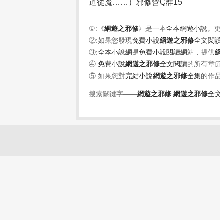
道從魔……）邪修營Q群15
①:《
網遊之邪修
》是一本
全本網遊小說
。
②:如果您發現
免費小說
網遊之邪修
全文閱
③:
全本小說網
是
免費小說閱讀網
站，提供
④:
免費小說
網遊之邪修
全文閱讀
的所有章
⑤:如果您對
完結小說
網遊之邪修
全集
的作
搜索關鍵字——
網遊之邪修
網遊之邪修
全