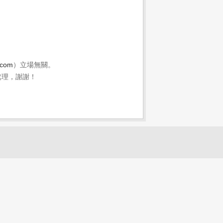
.com
）立場無關。
處理，謝謝！