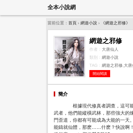
全本小說網
當前位置：
首頁
›
網遊小說
›
《網遊之邪修》
網遊之邪修
作者：
大唐仙人
類別：
網遊小說
TAG：
網遊之邪修,大唐仙
開始閱讀
簡介
根據現代修真者調查，這可能是
武者，他們能縱橫武林，那些強大的
門歪道，你都有可能成為大能的一天
能鑄就仙體，那麽……什麽？快說啊