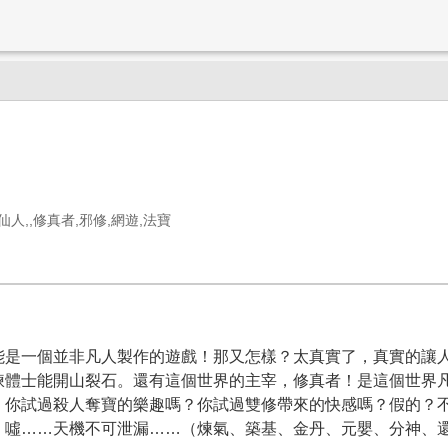
人,,修真者,邪修,網遊,法寶
一個並非凡人製作的遊戲！那又怎樣？太真實了，真實的讓人
煉體士能開山裂石。還有這個世界的主宰，修真者！是這個世界
。你試過殺人奪寶的樂趣嗎？你試過雙修帶來的快感嗎？假的？
！噓……天機不可泄漏……（煉氣、築基、金丹、元嬰、分神、