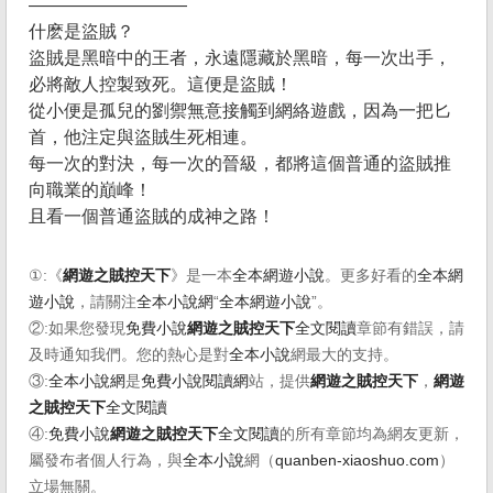
—————————
什麽是盜賊？
盜賊是黑暗中的王者，永遠隱藏於黑暗，每一次出手，
必將敵人控製致死。這便是盜賊！
從小便是孤兒的劉禦無意接觸到網絡遊戲，因為一把匕
首，他注定與盜賊生死相連。
每一次的對決，每一次的晉級，都將這個普通的盜賊推
向職業的巔峰！
且看一個普通盜賊的成神之路！
①:《
網遊之賊控天下
》是一本
全本網遊小說
。更多好看的
全本網
遊小說
，請關注
全本小說網
“
全本網遊小說
”。
②:如果您發現
免費小說
網遊之賊控天下
全文閱讀
章節有錯誤，請
及時通知我們。您的熱心是對
全本小說
網最大的支持。
③:
全本小說網
是
免費小說閱讀網
站，提供
網遊之賊控天下
，
網遊
之賊控天下
全文閱讀
④:
免費小說
網遊之賊控天下
全文閱讀
的所有章節均為網友更新，
屬發布者個人行為，與
全本小說
網（
quanben-xiaoshuo.com
）
立場無關。