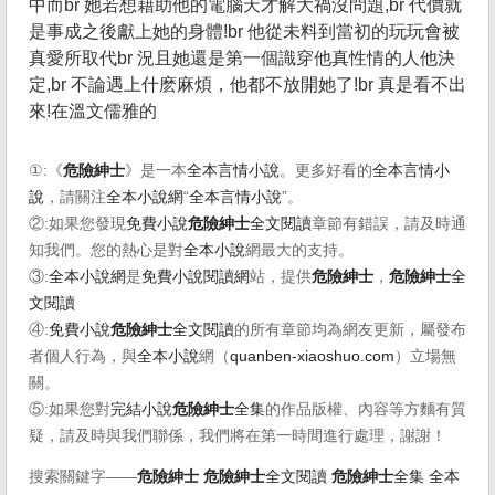
中而br 她若想藉助他的電腦天才解大禍沒問題,br 代價就
是事成之後獻上她的身體!br 他從未料到當初的玩玩會被
真愛所取代br 況且她還是第一個識穿他真性情的人他決
定,br 不論遇上什麽麻煩，他都不放開她了!br 真是看不出
來!在溫文儒雅的
①:《
危險紳士
》是一本
全本言情小說
。更多好看的
全本言情小
說
，請關注
全本小說網
“
全本言情小說
”。
②:如果您發現
免費小說
危險紳士
全文閱讀
章節有錯誤，請及時通
知我們。您的熱心是對
全本小說
網最大的支持。
③:
全本小說網
是
免費小說閱讀網
站，提供
危險紳士
，
危險紳士
全
文閱讀
④:
免費小說
危險紳士
全文閱讀
的所有章節均為網友更新，屬發布
者個人行為，與
全本小說
網（
quanben-xiaoshuo.com
）立場無
關。
⑤:如果您對
完結小說
危險紳士
全集
的作品版權、內容等方麵有質
疑，請及時與我們聯係，我們將在第一時間進行處理，謝謝！
搜索關鍵字——
危險紳士
危險紳士
全文閱讀
危險紳士
全集
全本