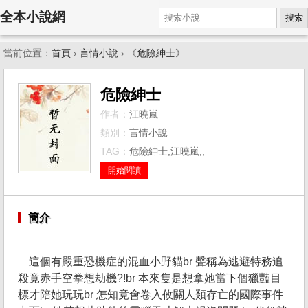
全本小說網
搜索
當前位置：
首頁
›
言情小說
›
《危險紳士》
危險紳士
作者：
江曉嵐
類別：
言情小說
TAG：
危險紳士,江曉嵐,,
開始閱讀
簡介
這個有嚴重恐機症的混血小野貓br 聲稱為逃避特務追
殺竟赤手空拳想劫機?!br 本來隻是想拿她當下個獵豔目
標才陪她玩玩br 怎知竟會卷入攸關人類存亡的國際事件