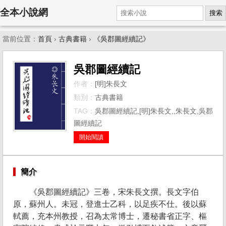
全本小說網
搜索
當前位置：
首頁
›
古典書籍
›
《吳郡圖經續記》
吳郡圖經續記
作者：
[明]朱長文
類別：
古典書籍
TAG：
吳郡圖經續記,[明]朱長文,,朱長文,吳郡
圖經續記
開始閱讀
簡介
《吳郡圖經續記》三卷，宋朱長文撰。長文字伯
原，蘇州人。未冠，登進士乙科，以足疾不仕。後以蘇
軾薦，充本州教授，召為太常博士，遷秘書省正字、樞