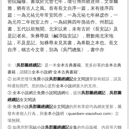
密院編修。書成於元豐七年，徵引博而敘述簡，文章爾
雅，猶有古人之風。首有長文自序一篇，末有後序四
篇：一為元祐元年常安民作，一為元祐七年林虙作，一
為元符二年祝安上作，一為紹興四年孫佑作。州郡誌
書，五代以前無聞。北宋以來，未有古於《長安誌》及
是記者矣。朱彝尊跋《鹹淳臨安誌》，曆數南北宋地
誌，不及是記。知彝尊未見其書，為希覯之本也。長文
自序，稱古今文章，別為《吳門總集》，書中亦
①:《
吳郡圖經續記
》是一本
全本古典書籍
。更多好看的
全本古典
書籍
，請關注
全本小說網
“
全本古典書籍
”。
②:如果您發現
免費小說
吳郡圖經續記
全文閱讀
章節有錯誤，請及
時通知我們。您的熱心是對
全本小說
網最大的支持。
③:
全本小說網
是
免費小說閱讀網
站，提供
吳郡圖經續記
，
吳郡圖
經續記
全文閱讀
④:
免費小說
吳郡圖經續記
全文閱讀
的所有章節均為網友更新，屬
發布者個人行為，與
全本小說
網（
quanben-xiaoshuo.com
）立
場無關。
⑤:如果您對
完結小說
吳郡圖經續記
全集
的作品版權、內容等方麵