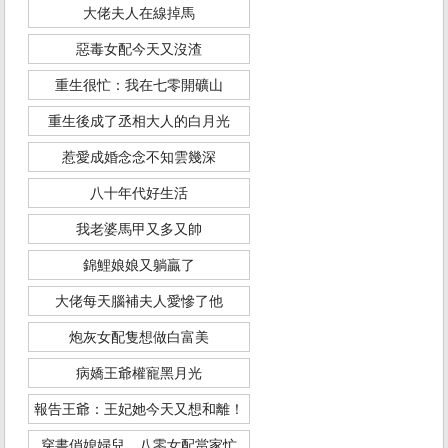
大佬夫人在線掉馬
惡毒女配今天又沒渣
重生很忙：我在七零開礦山
重生後成了丞相大人的白月光
惹愛成婚念念不知雲幾深
八十年代好生活
我老婆馬甲又多又帥
錦鯉娘娘又躺贏了
大佬每天腦補夫人愛慘了他
炮灰女配隻想做白富美
病嬌王爺權寵黑月光
報告王爺：王妃她今天又想和離！
穿書俏媳婦兒，八零女配當家忙