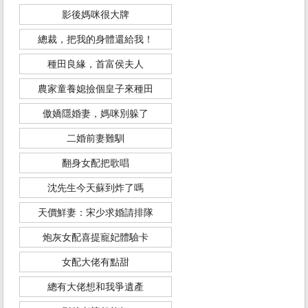
影後媽咪很大牌
總裁，把我的身體還給我！
種田良緣，首富侯夫人
農家童養媳撿個皇子來種田
傲嬌隱婚妻，媽咪別躲了
二婚前妻難馴
翻身女配把歌唱
沈先生今天蘇到炸了嗎
天價鮮妻：宋少求婚請排隊
炮灰女配喜提寵妃體驗卡
女配大佬有點甜
總有大佬想和我爭遺產