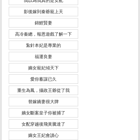
我以為我真的是女配
影後嫁到秦爺寵上天
錦鯉賢妻
高冷秦總，報恩遊戲了解一下
紮針本妃是專業的
福運良妻
嫡女寵妃傾天下
愛你蓄謀已久
重生為鳳，攝政王爺從了我
替嫁嬌妻很大牌
嫡女斷案皇子你被捕了
女配穿越後飛黃騰達了
嫡女王妃會讀心