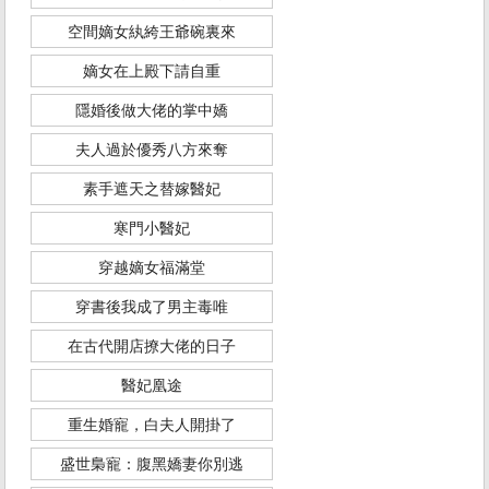
空間嫡女紈絝王爺碗裏來
嫡女在上殿下請自重
隱婚後做大佬的掌中嬌
夫人過於優秀八方來奪
素手遮天之替嫁醫妃
寒門小醫妃
穿越嫡女福滿堂
穿書後我成了男主毒唯
在古代開店撩大佬的日子
醫妃凰途
重生婚寵，白夫人開掛了
盛世梟寵：腹黑嬌妻你別逃