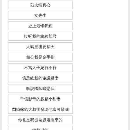
烈火鑄真心
女先生
史上最慘錦鯉
哎呀我的紈絝郎君
大碼皇後要翻天
相公我是金手指
不當太子妃行不行
億萬總裁的協議嬌妻
聽說國師暗戀我
千億影帝的戲精小甜妻
閃婚嫁給大叔後發現他富可敵國
你爸是我從垃圾堆撿來的