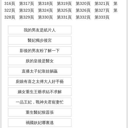
316頁
第317頁
第318頁
第319頁
第320頁
第321頁
第
322頁
第323頁
第324頁
第325頁
第326頁
第327頁
第
328頁
第329頁
第330頁
第331頁
第332頁
第333頁
我的男友是紙片人
醫妃獨步後宮
影後的男友粉了解一下
朕的皇後是醫女
直播太子妃靠娃躺贏
廚娘有喜之太傅大人好手藝
嫡女重生王爺求結不求解
一品王妃，戰神夫君寵妻忙
重生醫妃狠囂張
禍國妖妃哪裏逃