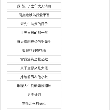
我玷汙了太守大人清白
同桌總以為我愛學習
宋先生裝瘸的日子
世界末日的那一年
每天都想複婚的謝先生
狐狸精飼養指南
當我淪為全校公敵
真千金原來是大佬
嫁給前男友他小叔
璀璨人生從離婚後開始
男主好窮
重生之侯府嫡女