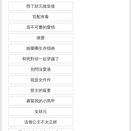
拐了狀元做皇後
官配有毒
高不可攀的愛情
換愛
娛樂圈生存指南
和死對頭一起穿越了
別問沒愛過
我是女仵作
督主的寵妻
裹緊我的小馬甲
女狀元
這個公主不太正經