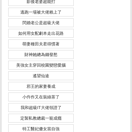
影後老婆超能打
逃跑一場被大佬賴上了
閃婚老公是超級大佬
如何用女配劇本走出花路
萌妻種田夫君得慣著
財神她總為錢發愁
美強女主穿回校園變戀愛腦
遙望仙途
邪王的家妻養成
小仵作又在裝綠茶了
我和超級IT大佬領證了
定製私教總裁一寵成癮
特工醫妃傻女當自強