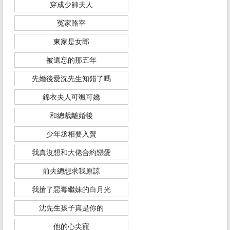
穿成少帥夫人
冤家路宰
東家是女郎
被遺忘的那五年
先婚後愛沈先生知錯了嗎
錦衣夫人可颯可嬌
和總裁離婚後
少年丞相要入贅
我真沒想和大佬合約戀愛
前夫總想求我原諒
我搶了惡毒繼妹的白月光
沈先生孩子真是你的
他的心尖寵