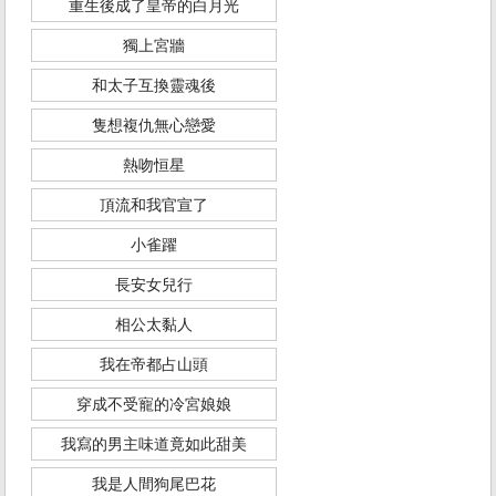
重生後成了皇帝的白月光
獨上宮牆
和太子互換靈魂後
隻想複仇無心戀愛
熱吻恒星
頂流和我官宣了
小雀躍
長安女兒行
相公太黏人
我在帝都占山頭
穿成不受寵的冷宮娘娘
我寫的男主味道竟如此甜美
我是人間狗尾巴花