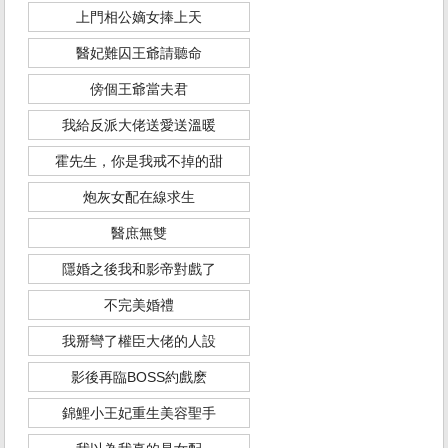
上門相公嫡女捧上天
醫妃難囚王爺請聽命
傍個王爺當夫君
我給反派大佬送愛送溫暖
霍先生，你是我戒不掉的甜
炮灰女配在線求生
醫庶無雙
隱婚之後我和影帝對戲了
不完美婚禮
我掰彎了權臣大佬的人設
影後再臨BOSS約戲麽
錦鯉小王妃重生美容聖手