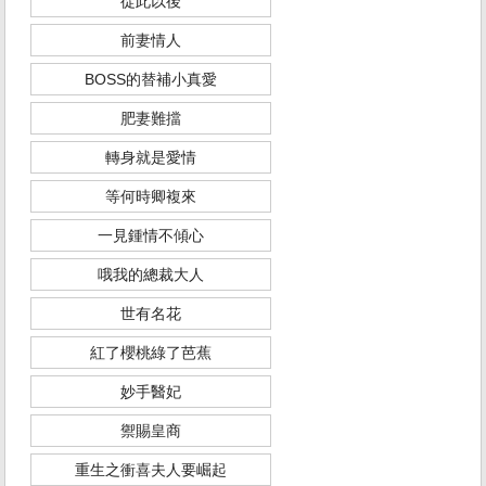
從此以後
前妻情人
BOSS的替補小真愛
肥妻難擋
轉身就是愛情
等何時卿複來
一見鍾情不傾心
哦我的總裁大人
世有名花
紅了櫻桃綠了芭蕉
妙手醫妃
禦賜皇商
重生之衝喜夫人要崛起