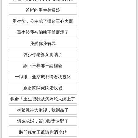
首輔的重生美嬌娘
重生後，公主成了攝政王心尖寵
重生後我被偏執王爺寵壞了
我愛你我有罪
厲少你老婆又爬牆了
誤上王榻邪王請輕寵
一睜眼，全京城都盼著我被休
跟財閥闊佬閃婚以後
救命！重生後我被病嬌蛇夫纏上了
抱緊戰神大腿後，我躺贏了
錯嫁成婚，賀少醜妻太野了
將門庶女王爺請你消停點