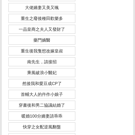
大佬嬌妻又美又颯
重生之廢後種田歡樂多
一品皇商之夫人又發財了
藥門嫡醫
重生後我隻想改嫁皇叔
南先生，請接招
乘風破浪小醫妃
然後我和愛豆成CP了
首輔大人的仵作小娘子
穿書後和男二協議結婚了
暖婚100分嬌妻請乖乖
快穿之女配逆風翻盤