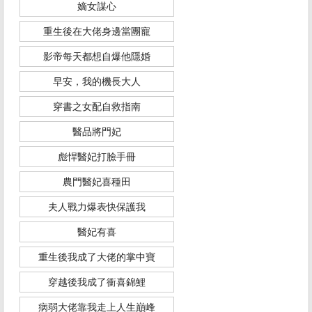
嫡女謀心
重生後在大佬身邊當團寵
影帝每天都想自爆他隱婚
早安，我的機長大人
穿書之女配自救指南
醫品將門妃
彪悍醫妃打臉手冊
農門醫妃喜種田
夫人戰力爆表快保護我
醫妃有喜
重生後我成了大佬的掌中寶
穿越後我成了衝喜錦鯉
病弱大佬靠我走上人生巔峰