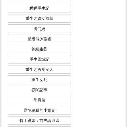
暖暖重生記
重生之嫡女風華
將門嬌
超級能源強國
錦繡生香
重生回城記
重生之再覓良人
重生女配
春閨記事
羋月傳
霸情總裁的小嬌妻
特工逃婚：前夫請滾遠