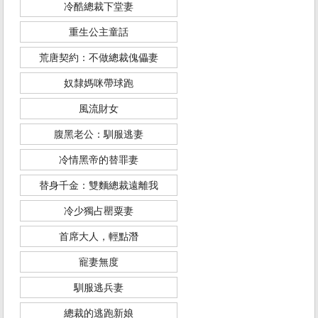
冷酷總裁下堂妻
重生公主童話
荒唐契約：不做總裁傀儡妻
奴隸媽咪帶球跑
風流財女
腹黑老公：馴服逃妻
冷情黑帝的替罪妻
替身千金：雙麵總裁遠離我
冷少獨占罌粟妻
首席大人，輕點潛
寵妻無度
馴服逃兵妻
總裁的逃跑新娘