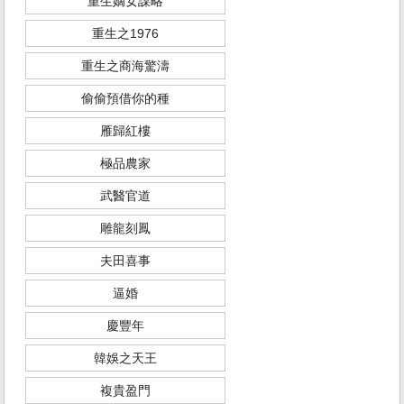
重生嫡女謀略
重生之1976
重生之商海驚濤
偷偷預借你的種
雁歸紅樓
極品農家
武醫官道
雕龍刻鳳
夫田喜事
逼婚
慶豐年
韓娛之天王
複貴盈門