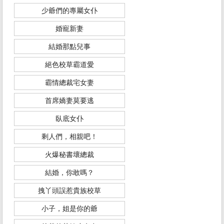
少爺們的專屬女仆
婚寵新妻
結婚那點兒事
絕色校草霸道愛
霸情總裁宅女妻
首席嬌妻莫要逃
臥底女仆
剩人們，相親吧！
火爆秘書壞總裁
結婚，你敢嗎？
拽丫頭誤惹貴族校草
小子，姐是你的爺