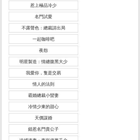
惹上極品冷少
名門試愛
不露聲色：總裁請出局
一起咖啡吧
夜怨
明星製造：情纏腹黑大少
我愛你，隻是交易
情人的法則
霸婚總裁小蠻妻
冷情少東的甜心
天價謀婚
錯惹名門貴公子