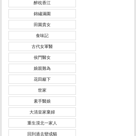
醉枕香江
錦繡滿園
田園貴女
食味記
古代女軍醫
侯門醫女
娘親難為
花田籬下
世家
素手醫娘
大清皇家棄婦
重生漠北一家人
回到過去變成貓