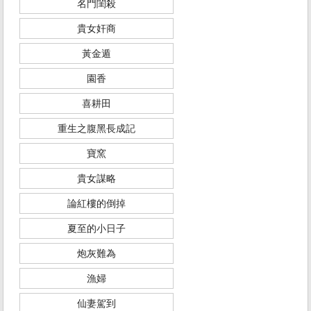
名門閨殺
貴女奸商
黃金遁
園香
喜耕田
重生之腹黑長成記
寶窯
貴女謀略
論紅樓的倒掉
夏至的小日子
炮灰難為
漁婦
仙妻駕到