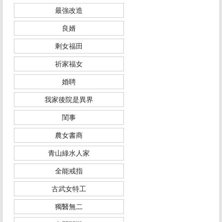
最強改造
良婿
剩女福田
祈家福女
婚聘
我家後院是異界
閨事
農女書商
青山綠水人家
全能戒指
古武女特工
獨醫無二