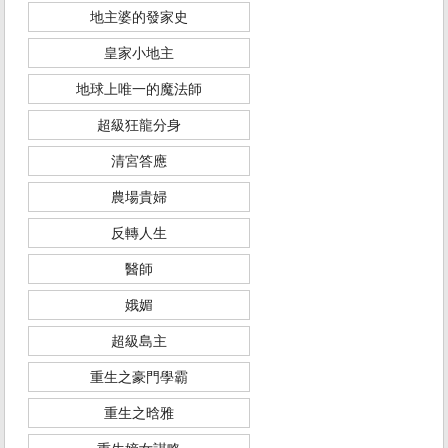
地主婆的發家史
皇家小地主
地球上唯一的魔法師
超級狂龍分身
清宮答應
農場貴婦
反轉人生
醫師
娥媚
超級島主
重生之豪門學霸
重生之晗雅