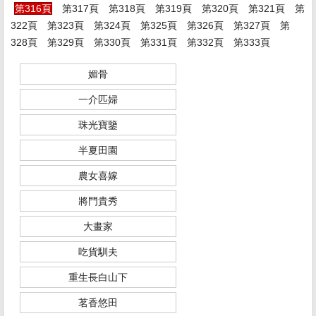
第316頁
第317頁
第318頁
第319頁
第320頁
第321頁
第
322頁
第323頁
第324頁
第325頁
第326頁
第327頁
第
328頁
第329頁
第330頁
第331頁
第332頁
第333頁
媚骨
一介匹婦
珠光寶鑒
半夏田園
農女喜嫁
將門貴秀
大畫家
吃貨馴夫
重生長白山下
茗香悠田