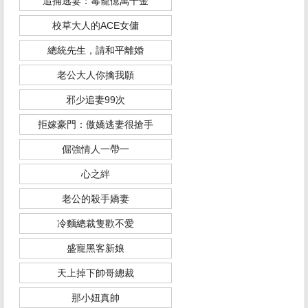
追捕逃妻：毒寵億萬千金
校草大人的ACE女傭
總統先生，請和平離婚
老公大人你擒我願
邪少追妻99次
拒嫁豪門：傲嬌逃妻很搶手
倔強情人一帶一
心之絆
老公的殺手嬌妻
冷麵總裁隻歡不愛
盛寵黑客新娘
天上掉下帥哥總裁
那小妞真帥