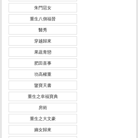
朱門惡女
重生八側福晉
醫秀
穿越歸來
果蔬青戀
肥田喜事
功高權重
鑒寶天書
重生之幸福寶典
房術
重生之大文豪
嫡女歸來