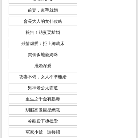
前妻，束手就婚
會長大人的女仆攻略
報告！萌妻要離婚
殘情虐愛：拒上總裁床
買個爹地寵媽咪
淺婚深愛
攻妻不備，女人不準離婚
男神老公太霸道
重生之千金有點毒
馴服高傲巨星總裁
冷酷殿下拽拽愛
冤家少爺，請接招