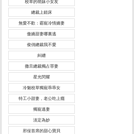
校草的萌妹小女友
總裁上錯床
無愛不歡：霸寵冷情嬌妻
傲嬌甜妻哪裏逃
俊俏總裁我不愛
糾纏
撒旦總裁獨占罪妻
星光閃耀
冷魅校草獨寵乖乖女
特工小甜妻，老公吃上癮
獨寵逃妻
淡定為妙
邪佞首席的甜心寶貝