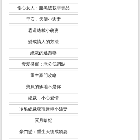
偷心女人：腹黑總裁非賣品
早安，天價小逃妻
霸道總裁小萌妻
變成情人的方法
總裁的逃跑妻
奪愛盛寵：老公低調點
重生豪門攻略
寶貝的爹地不是你
總裁，小心愛情
冷酷總裁獨寵迷糊小嬌妻
冥月暗妃
豪門戀：重生天後成嬌妻