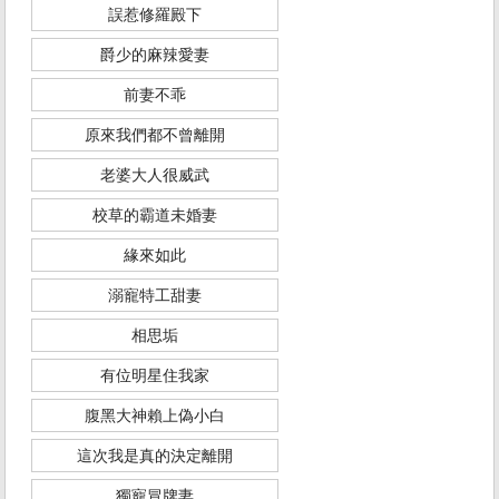
誤惹修羅殿下
爵少的麻辣愛妻
前妻不乖
原來我們都不曾離開
老婆大人很威武
校草的霸道未婚妻
緣來如此
溺寵特工甜妻
相思垢
有位明星住我家
腹黑大神賴上偽小白
這次我是真的決定離開
獨寵冒牌妻