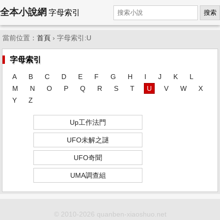
全本小說網
字母索引
搜索
當前位置：
首頁
› 字母索引:U
字母索引
A
B
C
D
E
F
G
H
I
J
K
L
M
N
O
P
Q
R
S
T
U
V
W
X
Y
Z
Up工作法門
UFO未解之謎
UFO奇聞
UMA調查組
© 2010-2026 quanben-xiaoshuo.net