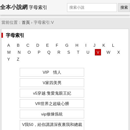
全本小說網
字母索引
搜索
當前位置：
首頁
› 字母索引:V
字母索引
A
B
C
D
E
F
G
H
I
J
K
L
M
N
O
P
Q
R
S
T
U
V
W
X
Y
Z
VIP 情人
V家四美男
v5穿越:隻愛鬼眼王妃
VR世界之超級心髒
vip修煉係統
V我50，給你講講深夜裏我和總裁